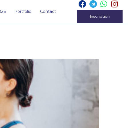
026
Portfolio
Contact
Inscription