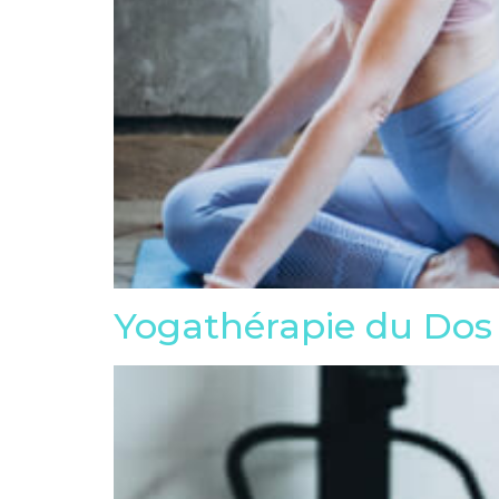
Yogathérapie du Dos