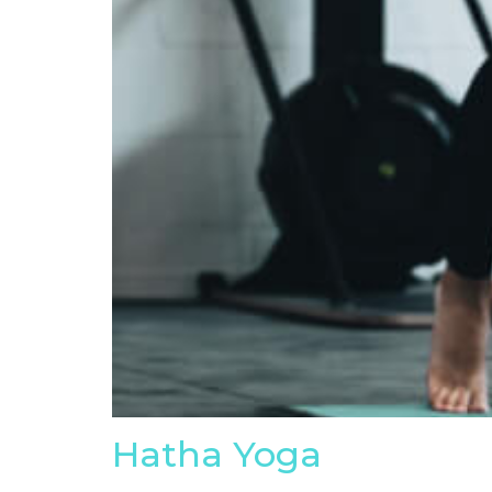
Hatha Yoga